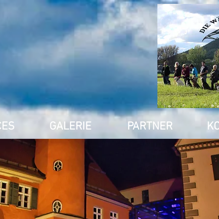
CES
GALERIE
PARTNER
K